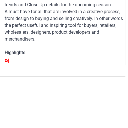
trends and Close Up details for the upcoming season.
A must have for all that are involved in a creative process,
from design to buying and selling creatively. In other words
the perfect useful and inspiring tool for buyers, retailers,
wholesalers, designers, product developers and
merchandisers.
Highlights
• Different services available for Menswear, womenswear
더...
and childrenswear:
• More than 500 selected photographs
• More than 100 Close Ups
• Sophisticated and in-depth analyses of the most
important fashion shows worldwide
• Detailed views on the highlights
• Grouped by themes and trends
• Cuts, fabrics, colors and more