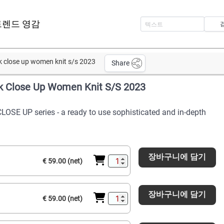
트렌드 영감
k close up women knit s/s 2023
Share
ok Close Up Women Knit S/S 2023
CLOSE UP series - a ready to use sophisticated and in-depth
장바구니에 담기
€ 59.00 (net)
장바구니에 담기
€ 59.00 (net)