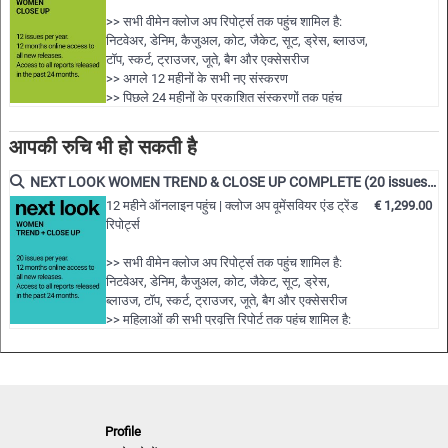
• Detailed views on the highlights
>> सभी वीमेन क्लोज अप रिपोर्ट्स तक पहुंच शामिल है:
• Grouped by themes and trends
निटवेअर, डेनिम, कैजुअल, कोट, जैकेट, सूट, ड्रेस, ब्लाउज,
• Cuts, fabrics, colors and more
टॉप, स्कर्ट, ट्राउजर, जूते, बैग और एक्सेसरीज
>> अगले 12 महीनों के सभी नए संस्करण
>> पिछले 24 महीनों के प्रकाशित संस्करणों तक पहुंच
NLCWK | S/S 2023
शामिल है!
>> अपनी पसंद के 15 पूर्ण पीडीएफ अंकों तक डाउनलोड करें
आपकी रुचि भी हो सकती है
>> 12 महीने की सदस्यता के दौरान सभी रिपोर्ट देखें…
NEXT LOOK WOMEN TREND & CLOSE UP COMPLETE (20 issues p.a.)
12 महीने ऑनलाइन पहुंच | क्लोज अप वूमेंसवियर एंड ट्रेंड
€ 1,299.00
रिपोर्ट्स
>> सभी वीमेन क्लोज अप रिपोर्ट्स तक पहुंच शामिल है:
निटवेअर, डेनिम, कैजुअल, कोट, जैकेट, सूट, ड्रेस,
ब्लाउज, टॉप, स्कर्ट, ट्राउजर, जूते, बैग और एक्सेसरीज
>> महिलाओं की सभी प्रवृत्ति रिपोर्ट तक पहुंच शामिल है:
शैलियाँ और सहायक उपकरण, महिलाओं के कपड़े की
प्रवृत्ति और रंग का उपयोग
>> अगले 12 महीनों के सभी नए संस्करण
>> पिछले 24 महीनों के प्रकाशित संस्करणों तक पहुंच
शामिल है!
Profile
>> 200 पूर्ण…