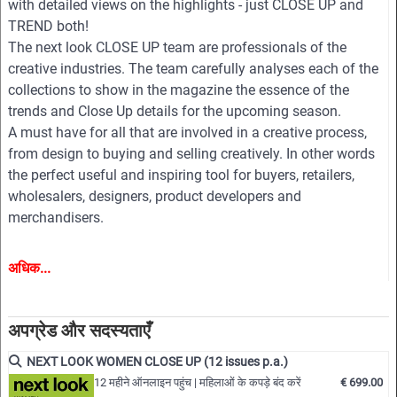
with detailed views on the highlights - just CLOSE UP and
TREND both!
The next look CLOSE UP team are professionals of the
creative industries. The team carefully analyses each of the
collections to show in the magazine the essence of the
trends and Close Up details for the upcoming season.
A must have for all that are involved in a creative process,
from design to buying and selling creatively. In other words
the perfect useful and inspiring tool for buyers, retailers,
wholesalers, designers, product developers and
merchandisers.
Highlights
अधिक...
• Different services available for Menswear, womenswear
and childrenswear:
• More than 500 selected photographs
अपग्रेड और सदस्यताएँ
• More than 100 Close Ups
NEXT LOOK WOMEN CLOSE UP (12 issues p.a.)
• Sophisticated and in-depth analyses of the most important
12 महीने ऑनलाइन पहुंच | महिलाओं के कपड़े बंद करें
€ 699.00
fashion shows worldwide