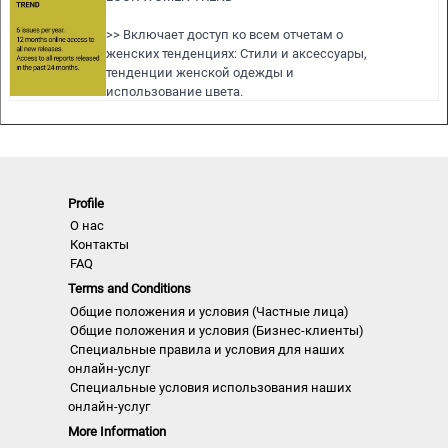
формате PDF по вашему выбору.
>> Просмотр всех отчетов за 12 месяцев
>> Включает доступ ко всем отчетам о
членства…
женских тенденциях: Стили и аксессуары,
тенденции женской одежды и
использование цвета.
>> Все новые выпуски за следующие 12
месяцев
>> Включая доступ к опубликованным за
последние 24 месяца выпускам!
>> Загрузите до 200 полных выпусков в
Profile
формате PDF или редактируемые
векторные рисунки CAD на ваш выбор.
О нас
>> Просмотр всех отчетов за 12 месяцев
Контакты
членства…
FAQ
Terms and Conditions
Общие положения и условия (Частные лица)
Общие положения и условия (Бизнес-клиенты)
Специальные правила и условия для наших
онлайн-услуг
Специальные условия использования наших
онлайн-услуг
More Information