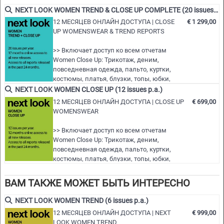
показов по всему миру
NEXT LOOK WOMEN TREND & CLOSE UP COMPLETE (20 issues p.a.)
- Подробный обзор основных моментов
12 МЕСЯЦЕВ ОНЛАЙН ДОСТУПА | CLOSE
€ 1 299,00
UP WOMENSWEAR & TREND REPORTS
- Сгруппированные по темам и тенденциям
- Фасоны, ткани, цвета и многое другое
>> Включает доступ ко всем отчетам
Women Close Up: Трикотаж, деним,
NLCWMD |
S/S 2025
повседневная одежда, пальто, куртки,
костюмы, платья, блузки, топы, юбки,
брюки, обувь, сумки и аксессуары.
NEXT LOOK WOMEN CLOSE UP (12 issues p.a.)
>> Включает доступ ко всем отчетам о
12 МЕСЯЦЕВ ОНЛАЙН ДОСТУПА | CLOSE UP
€ 699,00
женских тенденциях: Стили и
WOMENSWEAR
аксессуары, тенденции женской одежды
и использование цвета
>> Включает доступ ко всем отчетам
>> Все новые выпуски за следующие 12
Women Close Up: Трикотаж, деним,
месяцев
повседневная одежда, пальто, куртки,
>> Включая доступ к опубликованным за
костюмы, платья, блузки, топы, юбки,
последн…
брюки, обувь, сумки и аксессуары.
>> Все новые выпуски за следующие 12
ВАМ ТАКЖЕ МОЖЕТ БЫТЬ ИНТЕРЕСНО
месяцев
>> Включая доступ к изданиям за
NEXT LOOK WOMEN TREND (6 issues p.a.)
последние 24 месяца!
12 МЕСЯЦЕВ ОНЛАЙН ДОСТУПА | NEXT
€ 999,00
>> Загрузите до 15 полных выпусков в
LOOK WOMEN TREND