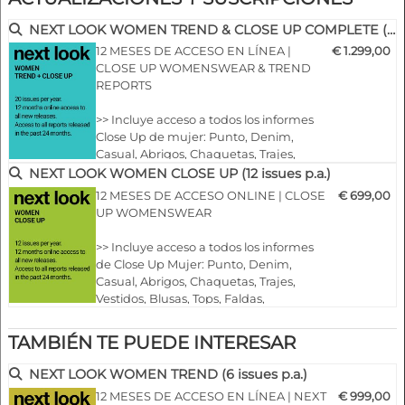
- Diferentes servicios disponibles para ropa de
hombre y de mujer
NEXT LOOK WOMEN TREND & CLOSE UP COMPLETE (20 issues p.a.)
- Más de 400 fotografías seleccionadas
12 MESES DE ACCESO EN LÍNEA |
€ 1.299,00
- Más de 100 primeros planos
CLOSE UP WOMENSWEAR & TREND
REPORTS
- Análisis sofisticados y en profundidad de los desfiles
de moda más importantes del mundo
>> Incluye acceso a todos los informes
- Vistas detalladas de lo más destacado
Close Up de mujer: Punto, Denim,
- Agrupados por temas y tendencias
Casual, Abrigos, Chaquetas, Trajes,
Vestidos, Blusas, Tops, Faldas,
NEXT LOOK WOMEN CLOSE UP (12 issues p.a.)
- Cortes, tejidos, colores y mucho más
Pantalones, Zapatos, Bolsos y
12 MESES DE ACCESO ONLINE | CLOSE
€ 699,00
Accesorios
UP WOMENSWEAR
NLCWMD |
S/S 2025
>> Incluye acceso a todos los informes
de tendencias para mujer: Estilos &
>> Incluye acceso a todos los informes
Accesorios, ropa de mujer y uso del
de Close Up Mujer: Punto, Denim,
color
Casual, Abrigos, Chaquetas, Trajes,
>> Todas las nuevas ediciones de los
Vestidos, Blusas, Tops, Faldas,
próximos 12 meses
Pantalones, Zapatos, Bolsos y Accesorios
>> Incluye acceso a las edicion…
>> Todas las nuevas ediciones de los
TAMBIÉN TE PUEDE INTERESAR
próximos 12 meses
>> ¡Incluido el acceso a las ediciones
NEXT LOOK WOMEN TREND (6 issues p.a.)
publicadas de los últimos 24 meses!
12 MESES DE ACCESO EN LÍNEA | NEXT
€ 999,00
>> Descargue hasta 15 ediciones