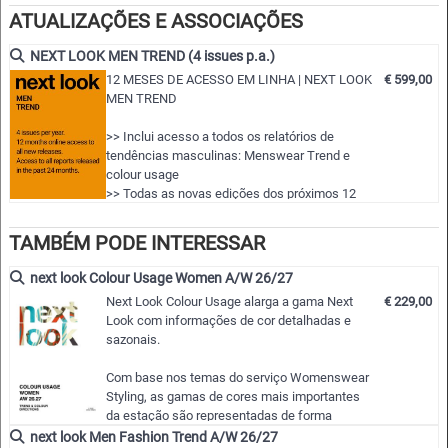
• Direcções de estilo
ATUALIZAÇÕES E ASSOCIAÇÕES
• Cores essenciais e cores-chave
NEXT LOOK MEN TREND (4 issues p.a.)
•
Informação e inspiração para têxteis, moda e todas as
12 MESES DE ACESSO EM LINHA | NEXT LOOK
€ 599,00
indústrias relacionadas com o design.
MEN TREND
>> Inclui acesso a todos os relatórios de
tendências masculinas: Menswear Trend e
colour usage
>> Todas as novas edições dos próximos 12
meses
>> Incluindo o acesso às últimas edições
TAMBÉM PODE INTERESSAR
publicadas nos últimos 24 meses!
>> Descarregue até 150 edições completas em
next look Colour Usage Women A/W 26/27
PDF e ou obras de arte CAD vectoriais editáveis
Next Look Colour Usage alarga a gama Next
€ 229,00
à sua escolha
Look com informações de cor detalhadas e
>> Ver todos os relatórios durante os 12 meses
sazonais.
de adesão
Com base nos temas do serviço Womenswear
Styling, as gamas de cores mais importantes
da estação são representadas de forma
compacta, bem organizada e completa.
next look Men Fashion Trend A/W 26/27