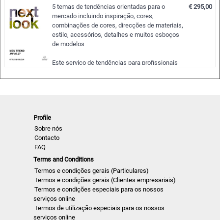
Cada um dos 12 temas contém 8-10 cores
5 temas de tendências orientadas para o
€ 295,00
individuais. Estas estão divididas em diferentes
mercado incluindo inspiração, cores,
harmonias e são completadas por numerosas
combinações de cores, direcções de materiais,
sugestões de acentuação e indicações de
estilo, acessórios, detalhes e muitos esboços
utilização para diferentes categorias de
de modelos
produtos.
…
Este serviço de tendências para profissionais
da moda masculina fornece uma análise
selectiva e orientada para o futuro de todos os
principais desfiles de estilistas de moda
masculina das capitais internacionais e
consolida-se em cinco temas orientados para o
Profile
mercado e, ao mesmo tempo, inovadores.
…
Sobre nós
Contacto
FAQ
Terms and Conditions
Termos e condições gerais (Particulares)
Termos e condições gerais (Clientes empresariais)
Termos e condições especiais para os nossos
serviços online
Termos de utilização especiais para os nossos
serviços online