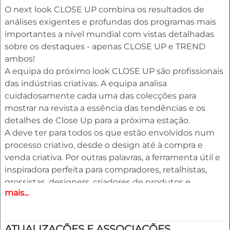
O next look CLOSE UP combina os resultados de
análises exigentes e profundas dos programas mais
importantes a nível mundial com vistas detalhadas
sobre os destaques - apenas CLOSE UP e TREND
ambos!
A equipa do próximo look CLOSE UP são profissionais
das indústrias criativas. A equipa analisa
cuidadosamente cada uma das colecções para
mostrar na revista a essência das tendências e os
detalhes de Close Up para a próxima estação.
A deve ter para todos os que estão envolvidos num
processo criativo, desde o design até à compra e
venda criativa. Por outras palavras, a ferramenta útil e
inspiradora perfeita para compradores, retalhistas,
grossistas, designers, criadores de produtos e
mais...
merchandisers.
Destaques
ATUALIZAÇÕES E ASSOCIAÇÕES