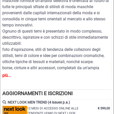
maschile fornisce un'analisi selettiva e orientata al futuro di
tutte le principali sfilate di stilisti di moda maschile
provenienti dalle capitali internazionali della moda e si
consolida in cinque temi orientati al mercato e allo stesso
tempo innovativi.
Ognuno di questi temi è presentato in modo complesso,
descrittivo, ispiratore e con schizzi di stile immediatamente
utilizzabili:
foto d'ispirazione, stili di tendenza delle collezioni degli
stilisti, temi di colore e idee per combinazioni cromatiche,
ottiche tipiche di tessuti e materiali, nonché scarpe.
borse, cinture e altri accessori, completati da un'ampia
gamma di nuove idee di design, figurini di outfit e bozze per
più...
cappotti, giacche, pantaloni, camicie, maglieria e accessori.
Tutti i modelli sono scaricabili come file vettoriali
modificabili in formato PDF ed EPS per un'elaborazione
AGGIORNAMENTI E ISCRIZIONI
facile e professionale.
NEXT LOOK MEN TREND (4 issues p.a.)
12 MESI DI ACCESSO ONLINE ALLE
€ 599,00
Punti di forza:
TENDENZE UOMO DI NEXT LOOK