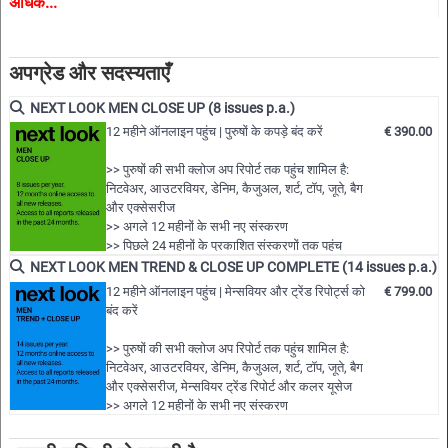
अधिक...
प्रक्रिया में शामिल सभी लोगों के लिए यह आवश्यक है। दूसरे शब्दों में
खरीदारों,खुदरा विक्रेताओं,थोक विक्रेताओं,डिजाइनरों,उत्पाद डेवलपर्स और
अपग्रेड और सदस्यताएँ
व्यापारियों के लिए बिल्कुल उपयोगी और प्रेरणादायक उपकरण।
NEXT LOOK MEN CLOSE UP (8 issues p.a.)
हाइलाइट
12 महीने ऑनलाइन पहुंच | पुरुषों के कपड़े बंद करें
€ 390.00
• पुरुषों के परिधान,महिलाओं के परिधान और बच्चों के परिधान के लिए अलग-
>> पुरुषों की सभी क्लोज अप रिपोर्ट तक पहुंच शामिल है:
निटवेअर, आउटरवियर, डेनिम, कैजुअल, शर्ट, टॉप, जूते, बैग
अलग सेवाएँ उपलब्ध हैं:
और एक्सेसरीज
>> अगले 12 महीनों के सभी नए संस्करण
• 500 से अधिक चयनित तस्वीरें
>> पिछले 24 महीनों के प्रकाशित संस्करणों तक पहुंच
शामिल है!
NEXT LOOK MEN TREND & CLOSE UP COMPLETE (14 issues p.a.)
>> अपनी पसंद के 10 पूर्ण पीडीएफ अंकों तक डाउनलोड करें
• 100 से अधिक क्लोज़ अप
12 महीने ऑनलाइन पहुंच | मेन्सवियर और ट्रेंड रिपोर्ट्स को
€ 799.00
>> 12 महीने की सदस्यता के दौरान सभी रिपोर्ट देखें…
बंद करें
• दुनिया भर में सबसे महत्वपूर्ण फैशन शो का परिष्कृत और गहन विश्लेषण
>> पुरुषों की सभी क्लोज अप रिपोर्ट तक पहुंच शामिल है:
निटवेअर, आउटरवियर, डेनिम, कैजुअल, शर्ट, टॉप, जूते, बैग
• मुख्य आकर्षणों पर विस्तृत विचार
और एक्सेसरीज, मेन्सवियर ट्रेंड रिपोर्ट और कलर यूसेज
>> अगले 12 महीनों के सभी नए संस्करण
>> पिछले 24 महीनों के प्रकाशित संस्करणों तक पहुंच
• विषयों और रुझानों के आधार पर समूहीकृत
शामिल है!