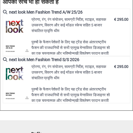
आपकी रुचि भी हो सकती है
>> 150 पूर्ण पीडीएफ मुद्दों और या अपनी पसंद के संपादन
• कट,कपड़े,रंग और बहुत कुछ
योग्य वेक्टर सीएडी आर्टवर्क डाउनलोड करें
next look Men Fashion Trend A/W 25/26
>> 12 महीने की सदस्यता के दौरान …
प्रेरणा, रंग, रंग संयोजन, सामग्री निर्देश, स्टाइल, सहायक
€ 295.00
उपकरण, विवरण और कई मॉडल स्केच सहित 5 बाजार
संचालित प्रवृत्ति थीम
पुरुषों के फैशन पेशेवरों के लिए यह ट्रेंड सेवा अंतरराष्ट्रीय
फैशन की राजधानियों से सभी प्रमुख मेन्सवियर डिजाइनर शो
का एक चयनात्मक और भविष्योन्मुखी विश्लेषण प्रदान करती
है और पांच बाजार-संचालित और एक ही समय में नवीन विषयों
next look Men Fashion Trend S/S 2026
में समेकित होती है।
प्रेरणा, रंग, रंग संयोजन, सामग्री निर्देश, स्टाइल, सहायक
€ 295.00
प्रत्येक विषय को एक जटिल, वर्णनात्मक, प्रेरणादायक तरीके
उपकरण, विवरण और कई मॉडल स्केच सहित 5 बाजार
से और तत्काल प्रयोग करने योग्य स्टाइल स्केच के माध्यम से
संचालित प्रवृत्ति थीम
प्रस्तुत …
पुरुषों के फैशन पेशेवरों के लिए यह ट्रेंड सेवा अंतरराष्ट्रीय
फैशन की राजधानियों से सभी प्रमुख मेन्सवियर डिजाइनर शो
का एक चयनात्मक और भविष्योन्मुखी विश्लेषण प्रदान करती
है और पांच बाजार-संचालित और एक ही समय में नवीन विषयों
में समेकित होती है।
प्रत्येक विषय को एक जटिल, वर्णनात्मक, प्रेरणादायक तरीके
से और तत्काल प्रयोग करने योग्य स्टाइल स्केच के माध्यम से
प्रस्तुत …