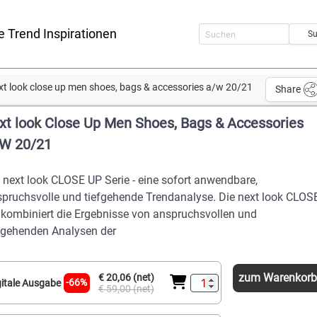
e Trend Inspirationen
S
xt look close up men shoes, bags & accessories a/w 20/21
Share
xt look Close Up Men Shoes, Bags & Accessories
W 20/21
 next look CLOSE UP Serie - eine sofort anwendbare,
pruchsvolle und tiefgehende Trendanalyse. Die next look CLOS
kombiniert die Ergebnisse von anspruchsvollen und
fgehenden Analysen der
zum Warenkorb
€ 20,06 (net)
-66%
gitale Ausgabe
€ 59,00 (net)