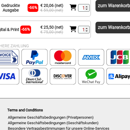
zum Warenkorb
Gedruckte
€ 20,06 (net)
-66%
Ausgabe
€ 59,00 (net)
zum Warenkorb
€ 25,50 (net)
-66%
ital & Print
€ 75,00 (net)
CHERE ZAHLUNG
Terms and Conditions
Allgemeine Geschäftsbedingungen (Privatpersonen)
Allgemeine Geschäftsbedingungen (Geschäftskunden)
Besondere Vertragsbestimmungen für unsere Online-Services