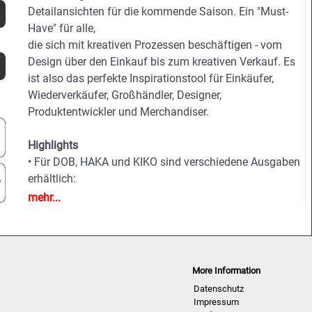
Detailansichten für die kommende Saison. Ein "Must-
Have" für alle,
die sich mit kreativen Prozessen beschäftigen - vom
Design über den Einkauf bis zum kreativen Verkauf. Es
ist also das perfekte Inspirationstool für Einkäufer,
Wiederverkäufer, Großhändler, Designer,
Produktentwickler und Merchandiser.
Highlights
• Für DOB, HAKA und KIKO sind verschiedene Ausgaben
erhältlich:
• Über 500 Fotos
mehr...
• Über 100 Detailansichten
• Anspruchsvolle und tiefgehende Analysen der
wichtigsten Modeschauen weltweit
• Detailansichten der Highlights
More Information
• Nach Themen und Trends gegliedert
Datenschutz
Impressum