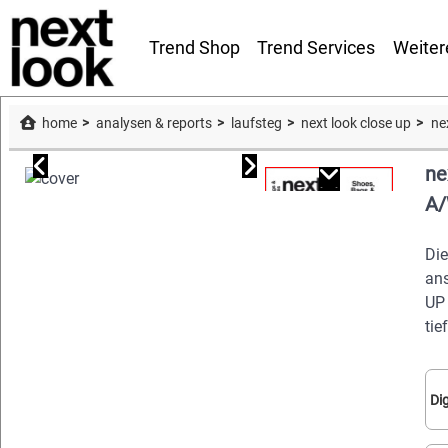
Trend Shop
Trend Services
Weiter
home
analysen & reports
laufsteg
next look close up
ne
ne
A/
Die
ans
UP 
tie
Di